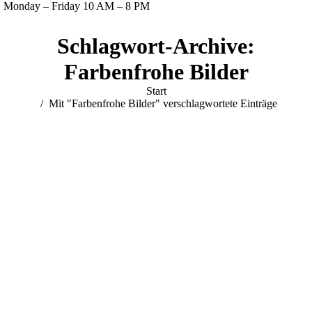
Monday – Friday 10 AM – 8 PM
Facebook
Twitter
Instagram
YouTube
Schlagwort-Archive:
page
page
page
page
opens
opens
opens
opens
Farbenfrohe Bilder
in
in
in
in
Sie befinden sich hier:
Start
new
new
new
new
Mit "Farbenfrohe Bilder" verschlagwortete Einträge
window
window
window
window