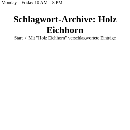
Monday – Friday 10 AM – 8 PM
Facebook
Twitter
Instagram
YouTube
Schlagwort-Archive:
Holz
page
page
page
page
opens
opens
opens
opens
Eichhorn
in
in
in
in
Sie befinden sich hier:
Start
Mit "Holz Eichhorn" verschlagwortete Einträge
new
new
new
new
window
window
window
window