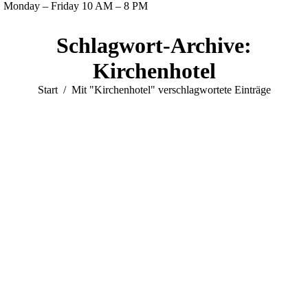
Monday – Friday 10 AM – 8 PM
Facebook
Twitter
Instagram
YouTube
Schlagwort-Archive:
page
page
page
page
opens
opens
opens
opens
Kirchenhotel
in
in
in
in
Sie befinden sich hier:
Start
Mit "Kirchenhotel" verschlagwortete Einträge
new
new
new
new
window
window
window
window