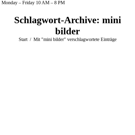
Monday – Friday 10 AM – 8 PM
Facebook
Twitter
Instagram
YouTube
Schlagwort-Archive:
mini
page
page
page
page
opens
opens
opens
opens
bilder
in
in
in
in
Sie befinden sich hier:
Start
Mit "mini bilder" verschlagwortete Einträge
new
new
new
new
window
window
window
window