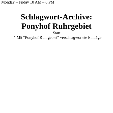
Monday – Friday 10 AM – 8 PM
Facebook
Twitter
Instagram
YouTube
Schlagwort-Archive:
page
page
page
page
opens
opens
opens
opens
Ponyhof Ruhrgebiet
in
in
in
in
Sie befinden sich hier:
Start
new
new
new
new
Mit "Ponyhof Ruhrgebiet" verschlagwortete Einträge
window
window
window
window