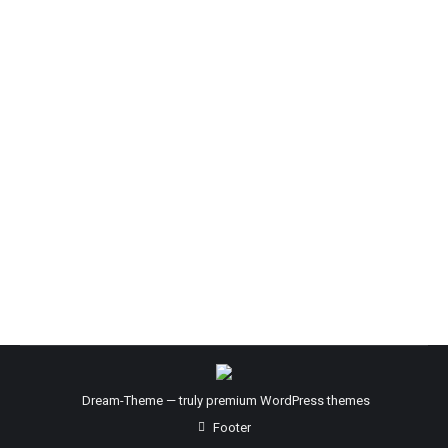
Im Rahmen der Blog-Entstehung hatte ich auch
Kontakt zum dänischen Fensterhersteller Velux,
die ihren deutschen Firmensitz in Hamburg haben.
Velux hatte sich irgendwie ein bisschen in unser
Objekt verguckt, in unsere schöne aber in den
Dornröschenschlaf verfallene Stadtvilla. Und so
kam es, dass wir vereinbarten, ein Velux-Fotograf
kommt vorbei und dokumentiert die Vorher-/
Nachher-Verwandlung. Als…
Dream-Theme — truly
premium WordPress themes
Footer