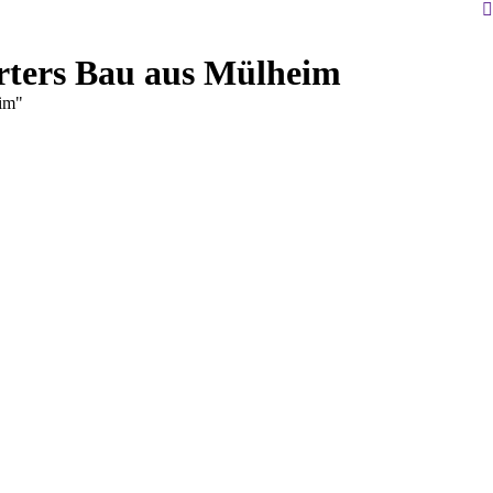
S
arters Bau aus Mülheim
eim"