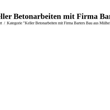
ller Betonarbeiten mit Firma B
 befinden sich hier:
rt
Kategorie "Keller Betonarbeiten mit Firma Barters Bau aus Mülh