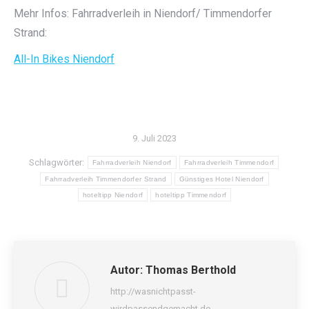
Mehr Infos: Fahrradverleih in Niendorf/ Timmendorfer
Strand:
All-In Bikes Niendorf
9. Juli 2023
Schlagwörter:
Fahrradverleih Niendorf
Fahrradverleih Timmendorf
Fahrradverleih Timmendorfer Strand
Günstiges Hotel Niendorf
hoteltipp Niendorf
hoteltipp Timmendorf
Autor:
Thomas Berthold
http://wasnichtpasst-
wirdpassendgemacht.de