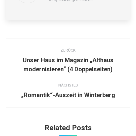
Kommentarnavigation
ZURÜCK
Unser Haus im Magazin „Althaus
Vorheriger
modernisieren“ (4 Doppelseiten)
Beitrag:
NÄCHSTES
„Romantik“-Auszeit in Winterberg
Nächster
Beitrag:
Related Posts