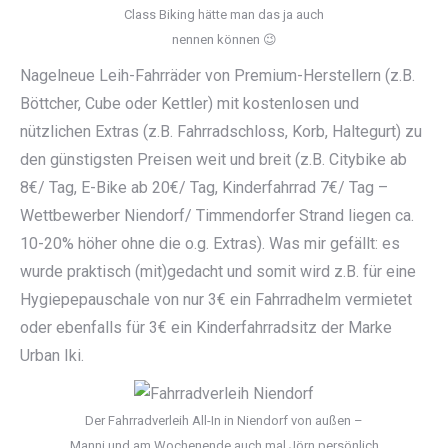
Class Biking hätte man das ja auch
nennen können 😉
Nagelneue Leih-Fahrräder von Premium-Herstellern (z.B.
Böttcher, Cube oder Kettler) mit kostenlosen und
nützlichen Extras (z.B. Fahrradschloss, Korb, Haltegurt) zu
den günstigsten Preisen weit und breit (z.B. Citybike ab
8€/ Tag, E-Bike ab 20€/ Tag, Kinderfahrrad 7€/ Tag –
Wettbewerber Niendorf/ Timmendorfer Strand liegen ca.
10-20% höher ohne die o.g. Extras). Was mir gefällt: es
wurde praktisch (mit)gedacht und somit wird z.B. für eine
Hygiepepauschale von nur 3€ ein Fahrradhelm vermietet
oder ebenfalls für 3€ ein Kinderfahrradsitz der Marke
Urban Iki.
Der Fahrradverleih All-In in Niendorf von außen –
Manni und am Wochenende auch mal Jörn persönlich