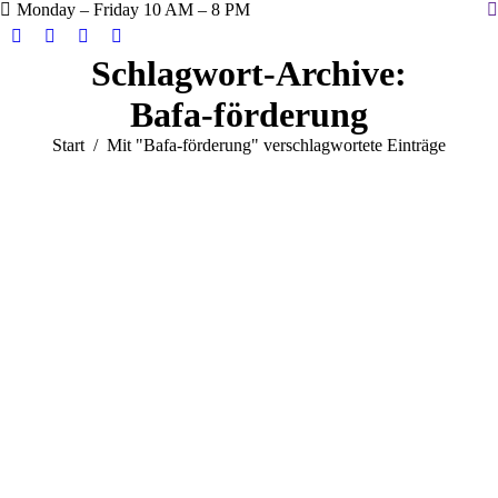
Monday – Friday 10 AM – 8 PM
S
Facebook
Twitter
Instagram
YouTube
Schlagwort-Archive:
page
page
page
page
opens
opens
opens
opens
Bafa-förderung
in
in
in
in
Sie befinden sich hier:
Start
Mit "Bafa-förderung" verschlagwortete Einträge
new
new
new
new
window
window
window
window