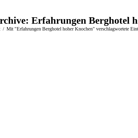
rchive:
Erfahrungen Berghotel 
befinden sich hier:
t
Mit "Erfahrungen Berghotel hoher Knochen" verschlagwortete Ein