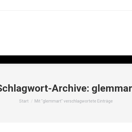
Schlagwort-Archive:
glemmar
Sie befinden sich hier:
Start
Mit "glemmart" verschlagwortete Einträge