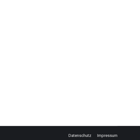
explodiert sind doch mit Abstand die Gaspreise am
r 55 Euro mehr beim Strom pro Jahr. Nein, beim
Datenschutz
Impressum