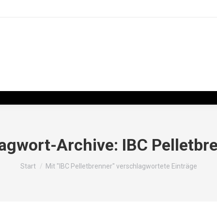
agwort-Archive:
IBC Pelletbr
Sie befinden sich hier:
Start
Mit "IBC Pelletbrenner" verschlagwortete Einträge