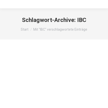
Schlagwort-Archive:
IBC
Sie befinden sich hier:
Start
Mit "IBC" verschlagwortete Einträge