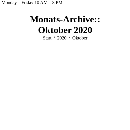
Monday – Friday 10 AM – 8 PM
Facebook
Twitter
Instagram
YouTube
Monats-Archive::
page
page
page
page
opens
opens
opens
opens
Oktober 2020
in
in
in
in
Sie befinden sich hier:
Start
2020
Oktober
new
new
new
new
window
window
window
window