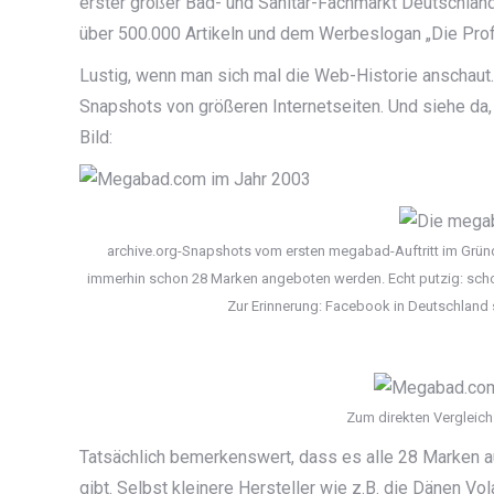
erster großer Bad- und Sanitär-Fachmarkt Deutschland
über 500.000 Artikeln und dem Werbeslogan „Die Profi
Lustig, wenn man sich mal die Web-Historie anschaut. 
Snapshots von größeren Internetseiten. Und siehe da
Bild:
archive.org-Snapshots vom ersten megabad-Auftritt im Grün
immerhin schon 28 Marken angeboten werden. Echt putzig: sc
Zur Erinnerung: Facebook in Deutschland s
Zum direkten Vergleich
Tatsächlich bemerkenswert, dass es alle 28 Marken
gibt. Selbst kleinere Hersteller wie z.B. die Dänen V