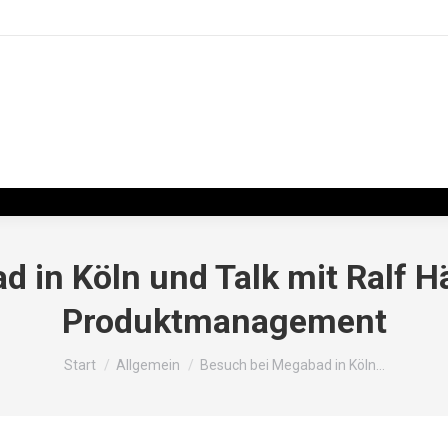
 in Köln und Talk mit Ralf H
Produktmanagement
Sie befinden sich hier:
Start
Allgemein
Besuch bei Megabad in Köln…