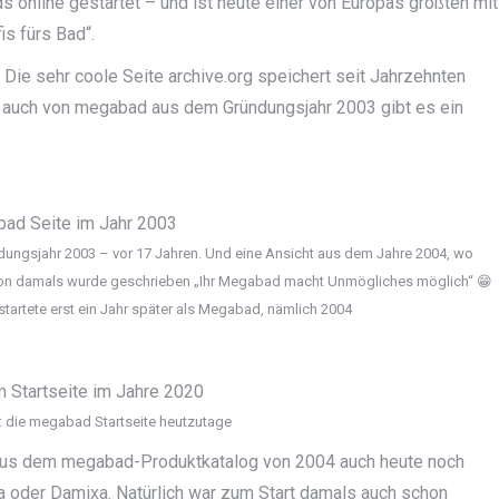
s online gestartet – und ist heute einer von Europas größten mit
s fürs Bad“.
Die sehr coole Seite archive.org speichert seit Jahrzehnten
, auch von megabad aus dem Gründungsjahr 2003 gibt es ein
dungsjahr 2003 – vor 17 Jahren. Und eine Ansicht aus dem Jahre 2004, wo
hon damals wurde geschrieben „Ihr Megabad macht Unmögliches möglich“ 😁
tartete erst ein Jahr später als Megabad, nämlich 2004
: die megabad Startseite heutzutage
 aus dem megabad-Produktkatalog von 2004 auch heute noch
ola oder Damixa. Natürlich war zum Start damals auch schon