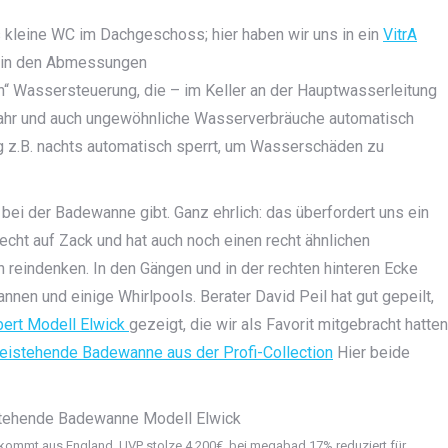
kleine WC im Dachgeschoss; hier haben wir uns in ein
VitrA
oß in den Abmessungen
ten“ Wassersteuerung, die – im Keller an der Hauptwasserleitung
fahr und auch ungewöhnliche Wasserverbräuche automatisch
g z.B. nachts automatisch sperrt, um Wasserschäden zu
e bei der Badewanne gibt. Ganz ehrlich: das überfordert uns ein
echt auf Zack und hat auch noch einen recht ähnlichen
 reindenken. In den Gängen und in der rechten hinteren Ecke
nen und einige Whirlpools. Berater David Peil hat gut gepeilt,
lbert Modell Elwick
gezeigt, die wir als Favorit mitgebracht hatten
istehende Badewanne aus der Profi-Collection
Hier beide
, kommt aus England, UVP stolze 4.200€, bei megabad 17% reduziert für