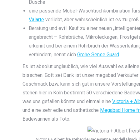
Dusche
eine passende Möbel-Waschtischkombination fürs 
Valarte
verliebt, aber wahrscheinlich ist es zu gr
Beratung und evtl. Kauf zu einer neuen „intelligen
angebracht – Rohrbrüche, Mikroleckagen, Frostge
erkennt und bei einem Rohrbruch der Wasserleitun
verhindern, nennt sich
Grohe Sense Guard
Es ist absolut unglaublich, wie viel Auswahl es allein
bisschen. Gott sei Dank ist unser megabad Verkäufer 
Geschmack bzw. kann sich gut in unsere Vorstellungen
stehen hier in Köln bestimmt 50 verschiedene Badewan
was uns gefallen könnte und einmal eine
Victoria + A
und eine sehr edle und ästhetische
Megabad Home fre
Badewannen als Foto:
Victoria + Albert freistehende Badewanne, Modell Elwick